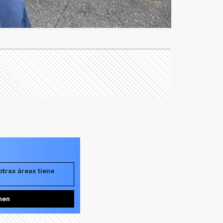
tras áreas tiene
men