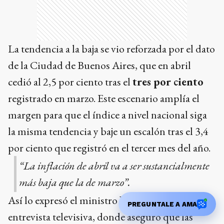
de la Ciudad de Buenos Aires, que en abril
cedió al 2,5 por ciento tras el
tres por ciento
registrado en marzo. Este escenario amplía el
margen para que el índice a nivel nacional siga
la misma tendencia y baje un escalón tras el 3,4
por ciento que registró en el tercer mes del año.
“La inflación de abril va a ser sustancialmente
más baja que la de marzo”.
Así lo expresó el ministro
Luis Caputo
en una
entrevista televisiva, donde aseguró que las
previsiones oficiales sitúan los datos de abril
entre el 2,5 y el 2,8 por ciento. El funcionario
PREGUNTALE A AMA
interpretó esta baja como una señal clara del