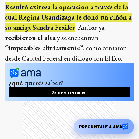
Resultó exitosa la operación a través de la
cual Regina Usandizaga le donó un riñón a
su amiga Sandra Fraifer
. Ambas
ya
recibieron el alta
y se encuentran
“impecables clínicamente”
, como contaron
desde Capital Federal en diálogo con El Eco.
¿qué querés saber?
Dame un resumen
Ads
PREGUNTALE A AMA