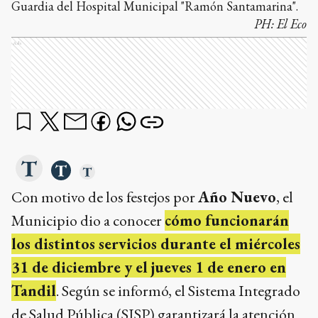
Guardia del Hospital Municipal "Ramón Santamarina".
PH:
El Eco
Ads
Con motivo de los festejos por
Año Nuevo
, el
Municipio dio a conocer
cómo funcionarán
los distintos servicios durante el miércoles
31 de diciembre y el jueves 1 de enero en
Tandil
. Según se informó, el Sistema Integrado
de Salud Pública (SISP) garantizará la atención