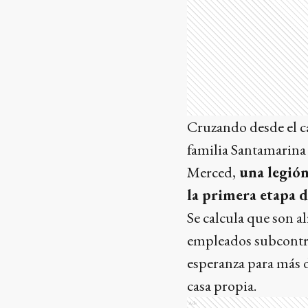
Cruzando desde el ca
familia Santamarina 
Merced,
una legión
la primera etapa d
Se calcula que son a
empleados subcontrat
esperanza para más d
casa propia.
Ads