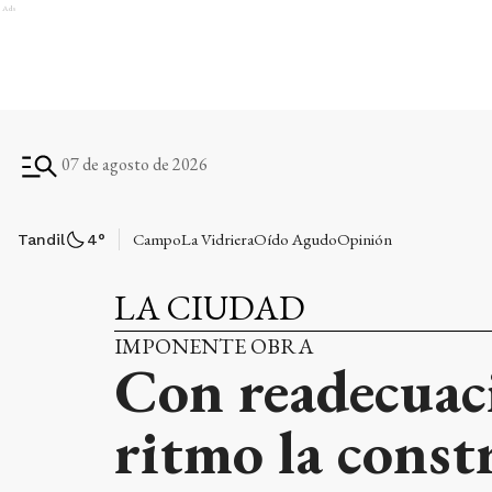
Ads
07 de agosto de 2026
Campo
La Vidriera
Oído Agudo
Opinión
Tandil
4
°
LA CIUDAD
IMPONENTE OBRA
Con readecuaci
ritmo la const