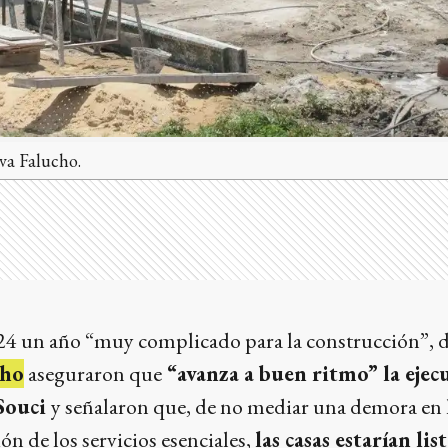
va Falucho.
024 un año “muy complicado para la construcción”, d
cho
aseguraron que
“avanza a buen ritmo” la ejec
 Souci
y señalaron que, de no mediar una demora en la
ión de los servicios esenciales,
las casas estarían lis