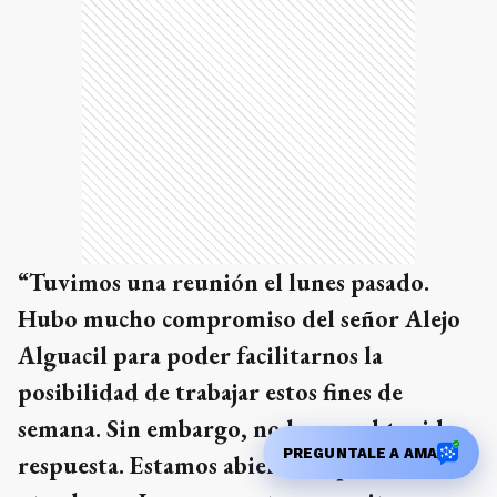
“Tuvimos una reunión el lunes pasado.
Hubo mucho compromiso del señor Alejo
Alguacil para poder facilitarnos la
posibilidad de trabajar estos fines de
semana. Sin embargo, no hemos obtenido
PREGUNTALE A AMA
respuesta. Estamos abiertas a que nos den