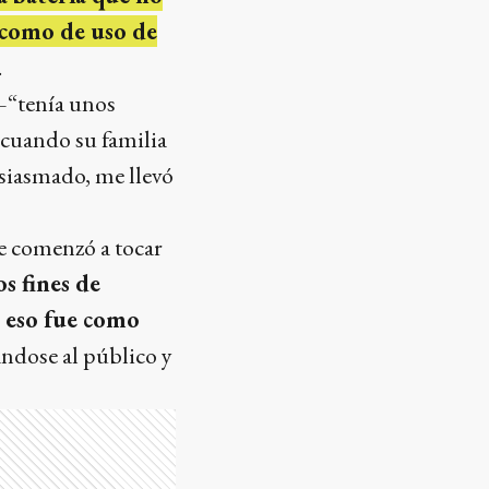
o como de uso de
.
—“tenía unos
 cuando su familia
usiasmado, me llevó
de comenzó a tocar
s fines de
 eso fue como
ándose al público y