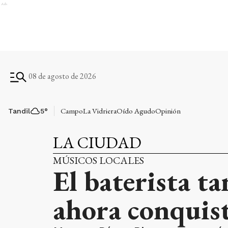
Ads
08 de agosto de 2026
Campo
La Vidriera
Oído Agudo
Opinión
Tandil
5
°
LA CIUDAD
MÚSICOS LOCALES
El baterista ta
ahora conquist