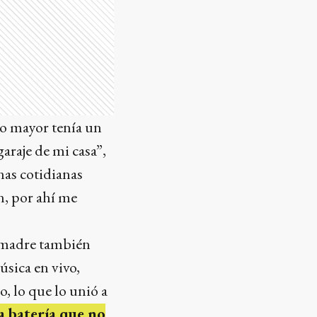
o mayor tenía un
araje de mi casa”,
nas cotidianas
n, por ahí me
i madre también
úsica en vivo,
, lo que lo unió a
a batería que no