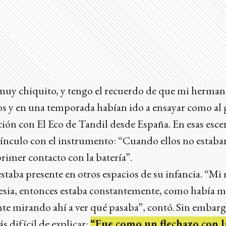
muy chiquito, y tengo el recuerdo de que mi herman
 y en una temporada habían ido a ensayar como al g
ión con El Eco de Tandil desde España. En esas esce
vínculo con el instrumento: “Cuando ellos no estaba
rimer contacto con la batería”.
staba presente en otros espacios de su infancia. “M
lesia, entonces estaba constantemente, como había m
e mirando ahí a ver qué pasaba”, contó. Sin embargo
ás difícil de explicar:
“Fue como un flechazo con l