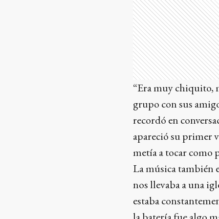
“Era muy chiquito, 
grupo con sus amigos
recordó en conversac
apareció su primer 
metía a tocar como p
La música también e
nos llevaba a una ig
estaba constantement
la batería fue algo m