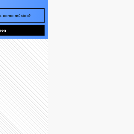
era como músico?
men