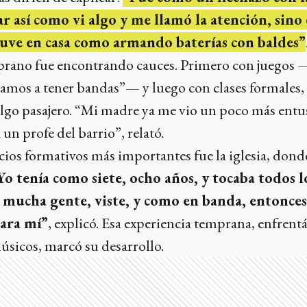
ar así como vi algo y me llamó la atención, sin
tuve en casa como armando baterías con baldes”
rano fue encontrando cauces. Primero con juegos 
amos a tener bandas”— y luego con clases formales,
algo pasajero. “Mi madre ya me vio un poco más ent
 un profe del barrio”, relató.
cios formativos más importantes fue la iglesia, don
Yo tenía como siete, ocho años, y tocaba todos lo
 mucha gente, viste, y como en banda, entonces
para mí”
, explicó. Esa experiencia temprana, enfrent
úsicos, marcó su desarrollo.