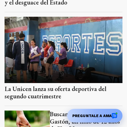
y el desguace del Estado
La Unicen lanza su oferta deportiva del
segundo cuatrimestre
Buscan una familia para
PREGUNTALE A AMA
Gastón, un niño de 12 años