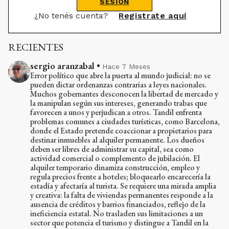
SESIÓN
¿No tenés cuenta?
Registrate aquí
RECIENTES
sergio aranzabal
•
Hace 7 Meses
Error político que abre la puerta al mundo judicial: no se
pueden dictar ordenanzas contrarias a leyes nacionales.
Muchos gobernantes desconocen la libertad de mercado y
la manipulan según sus intereses, generando trabas que
favorecen a unos y perjudican a otros. Tandil enfrenta
problemas comunes a ciudades turísticas, como Barcelona,
donde el Estado pretende coaccionar a propietarios para
destinar inmuebles al alquiler permanente. Los dueños
deben ser libres de administrar su capital, sea como
actividad comercial o complemento de jubilación. El
alquiler temporario dinamiza construcción, empleo y
regula precios frente a hoteles; bloquearlo encarecería la
estadía y afectaría al turista. Se requiere una mirada amplia
y creativa: la falta de viviendas permanentes responde a la
ausencia de créditos y barrios financiados, reflejo de la
ineficiencia estatal. No trasladen sus limitaciones a un
sector que potencia el turismo y distingue a Tandil en la