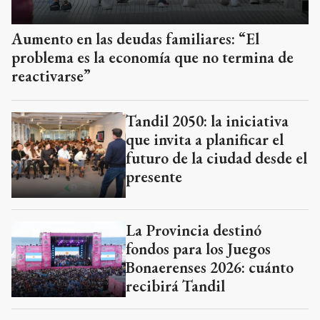
Aumento en las deudas familiares: “El
problema es la economía que no termina de
reactivarse”
Tandil 2050: la iniciativa
que invita a planificar el
futuro de la ciudad desde el
presente
La Provincia destinó
fondos para los Juegos
Bonaerenses 2026: cuánto
recibirá Tandil