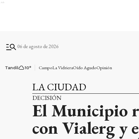
Ads
06 de agosto de 2026
Campo
La Vidriera
Oído Agudo
Opinión
Tandil
10
°
LA CIUDAD
DECISIÓN
El Municipio ra
con Vialerg y e