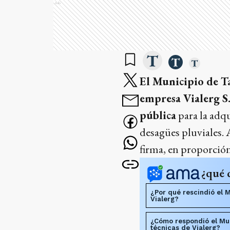
Ads
El Municipio de Ta
empresa Vialerg S.A
pública
para la adq
desagües pluviales. 
firma, en proporció
¿qué 
¿Por qué rescindió el M
Vialerg?
¿Cómo respondió el Mun
técnicas de Vialerg?