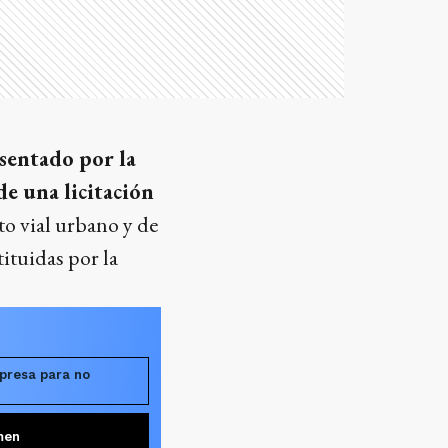
sentado por la
de una licitación
o vial urbano y de
ituidas por la
presa para no
men