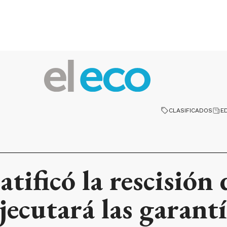
CLASIFICADOS
E
tificó la rescisión
jecutará las garant