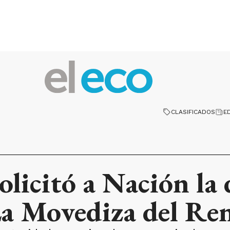
CLASIFICADOS
E
olicitó a Nación la 
 La Movediza del Re