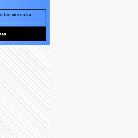
l terreno en La
men