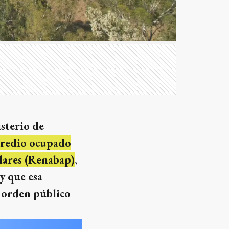
sterio de
 predio ocupado
lares (Renabap)
,
y que esa
l orden público