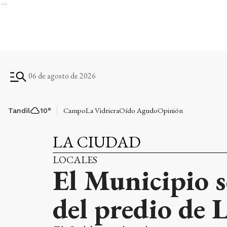
Ads
06 de agosto de 2026
Campo
La Vidriera
Oído Agudo
Opinión
Tandil
10
°
LA CIUDAD
LOCALES
El Municipio s
del predio de