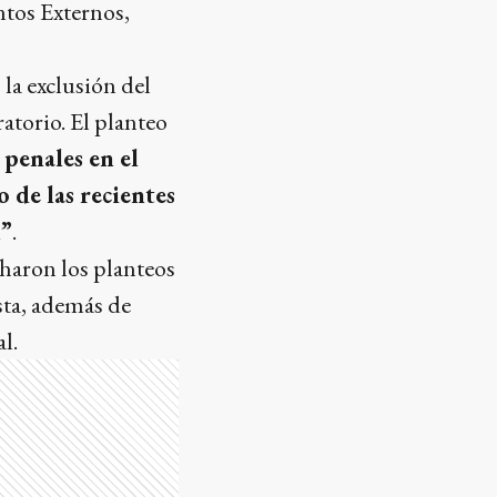
ntos Externos,
la exclusión del
atorio. El planteo
 penales en el
 de las recientes
l”
.
haron los planteos
sta, además de
l.