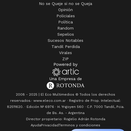
No se Queje si no se Queja
Opinión
Policiales
Política
Random
Sepelios
Sucesos Notables
Tandil Perdida
Virales
ZIP
Una Empresa de
2008 - 2025 | El Eco Multimedios © Todos los derechos
reservados.· www.eleco.com.ar · Registro de Prop. Intelectual:
82511620. · Edición Nº
6976
· H. Yrigoyen 560 · C.P. 7000 Tandil, Pcia.
de Bs. As. - Argentina
Director propietario: Rogelio Adrián Rotonda
Ayuda
Privacidad
Terminos y condiciones