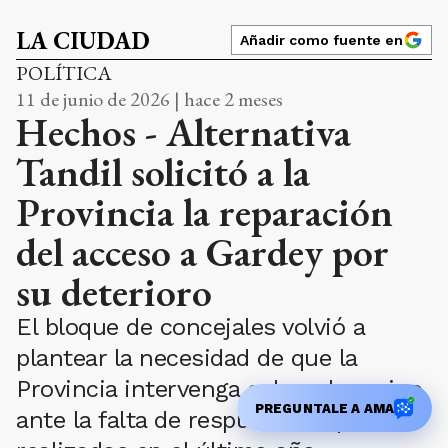
LA CIUDAD
Añadir como fuente en
POLÍTICA
11 de junio de 2026 | hace 2 meses
Hechos - Alternativa
Tandil solicitó a la
Provincia la reparación
del acceso a Gardey por
su deterioro
El bloque de concejales volvió a
plantear la necesidad de que la
Provincia intervenga sobre el camino,
PREGUNTALE A AMA
ante la falta de respuestas a pedidos