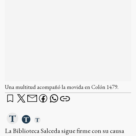
Una multitud acompañó la movida en Colón 1479.
La Biblioteca Salceda sigue firme con su causa
en contra del vaciamiento del espacio. En la
tarde de ayer, la comunidad que la conforma,
junto a socios del Club Ferrocarril Sud, vecinos,