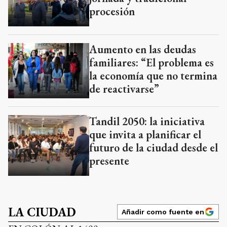
procesión
Aumento en las deudas
familiares: “El problema es
la economía que no termina
de reactivarse”
Tandil 2050: la iniciativa
que invita a planificar el
futuro de la ciudad desde el
presente
LA CIUDAD
Añadir como fuente en