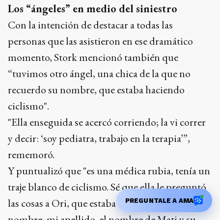
Los “ángeles” en medio del siniestro
Con la intención de destacar a todas las
personas que las asistieron en ese dramático
momento, Stork mencionó también que
“tuvimos otro ángel, una chica de la que no
recuerdo su nombre, que estaba haciendo
ciclismo".
"Ella enseguida se acercó corriendo; la vi correr
y decir: ‘soy pediatra, trabajo en la terapia’”,
rememoró.
Y puntualizó que "es una médica rubia, tenía un
traje blanco de ciclismo. Sé que ella le preguntó
las cosas a Ori, que estaba consciente y le dio mi
PREGUNTALE A AMA
nombre, mi apellido, el nombre de Mati y su