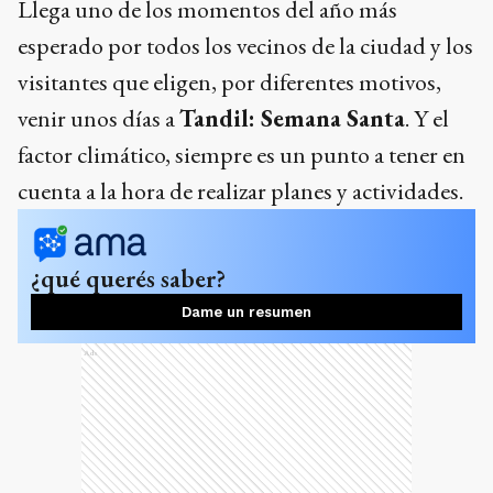
¿qué querés saber?
Dame un resumen
Ads
Pronóstico extendido
Lunes
. Máxima de 22, mínima de 9. Cielo