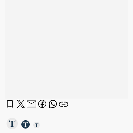
Llega uno de los momentos del año más
esperado por todos los vecinos de la ciudad y los
visitantes que eligen, por diferentes motivos,
venir unos días a
Tandil: Semana Santa
. Y el
factor climático, siempre es un punto a tener en
cuenta a la hora de realizar planes y actividades.