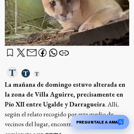
La mañana de domingo estuvo alterada en
la zona de Villa Aguirre, precisamente en
Pío XII entre Ugalde y Darragueira
. Allí,
según el relato recogido por este medio de
vecinos del lugar, encontraron debajo de una
camioneta a un
puma
.
¿qué querés saber?
Dame un resumen
PREGUNTALE A AMA
Ads