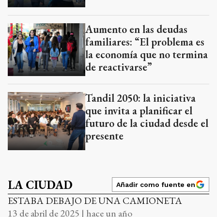
Tandil 2050: la iniciativa
que invita a planificar el
futuro de la ciudad desde el
presente
LA CIUDAD
Añadir como fuente en
ESTABA DEBAJO DE UNA CAMIONETA
13 de abril de 2025 | hace un año
Un puma suelto en Villa
Aguirre generó alarma
entre vecinos
El mamífero estaba debajo de una
camioneta y obligó a que personal de