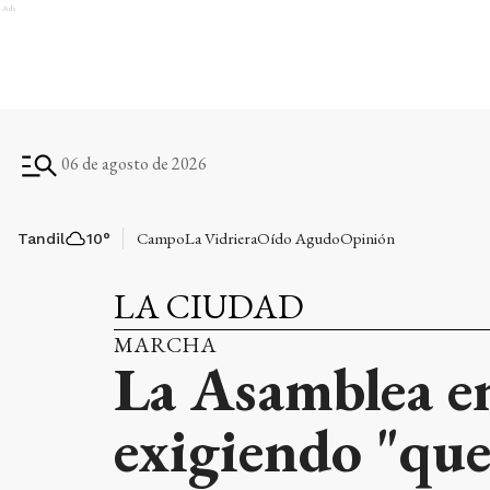
Ads
06 de agosto de 2026
Campo
La Vidriera
Oído Agudo
Opinión
Tandil
10
°
LA CIUDAD
MARCHA
La Asamblea en
exigiendo "que