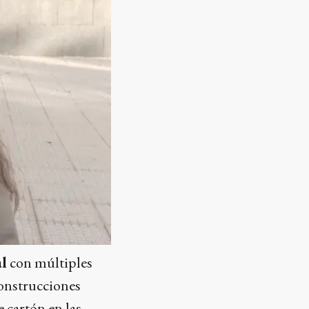
l
con múltiples
construcciones
 cartón en las