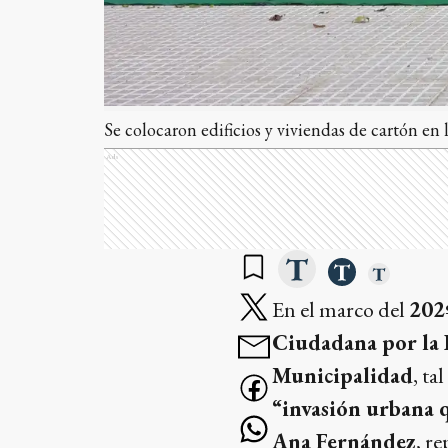
Se colocaron edificios y viviendas de cartón en 
Ads
En el marco del
202º
Ciudadana por la P
Municipalidad
, ta
“invasión urbana q
Ana Fernández
, r