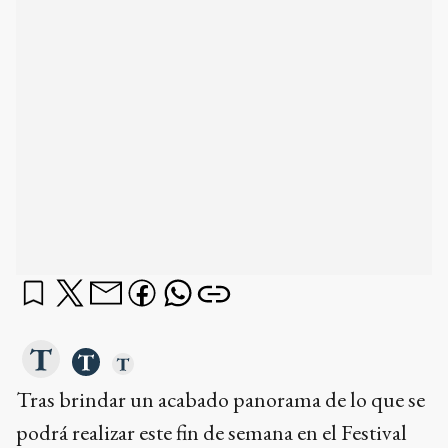
Tras brindar un acabado panorama de lo que se
podrá realizar este fin de semana en el Festival
Chacinar, el subsecretario de Cultura y
Educación municipal, Alejo
Alguacil
, confirmó
que este año se realizará el tradicional
Tandil
Brilla.