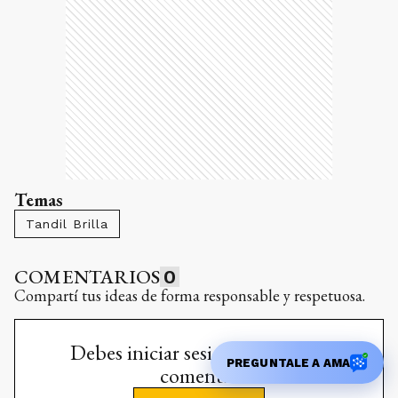
Temas
Tandil Brilla
COMENTARIOS
0
Compartí tus ideas de forma responsable y respetuosa.
Debes iniciar sesión para poder
comentar
INICIAR
SESIÓN
¿No tenés cuenta?
Registrate aquí
PREGUNTALE A AMA