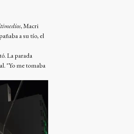
timedios
, Macri
añaba a su tío, el
tó. La parada
deal. "Yo me tomaba