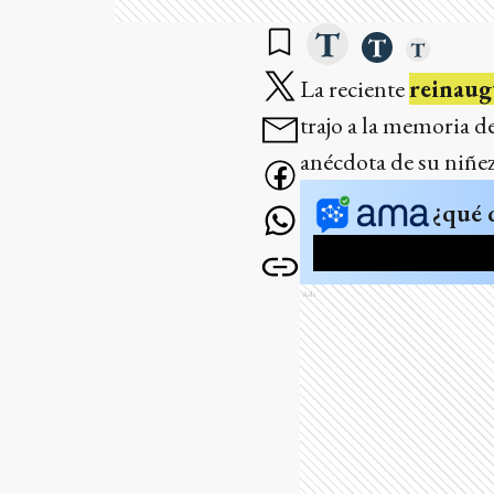
La reciente
reinaugu
trajo a la memoria d
anécdota de su niñez
¿qué 
Ads