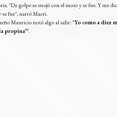
ria. "De golpe se enojó con el mozo y se fue. Y me d
 se fue", narró Macri.
eño Mauricio notó algo al salir:
"Yo como a diez me
 la propina’"
.