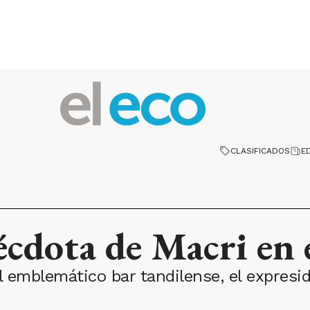
CLASIFICADOS
E
écdota de Macri en e
l emblemático bar tandilense, el expresi