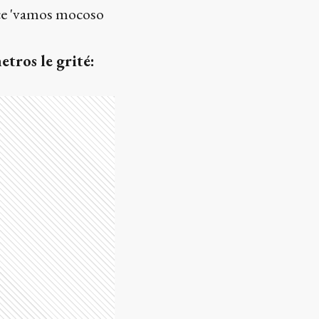
ice 'vamos mocoso
tros le grité: