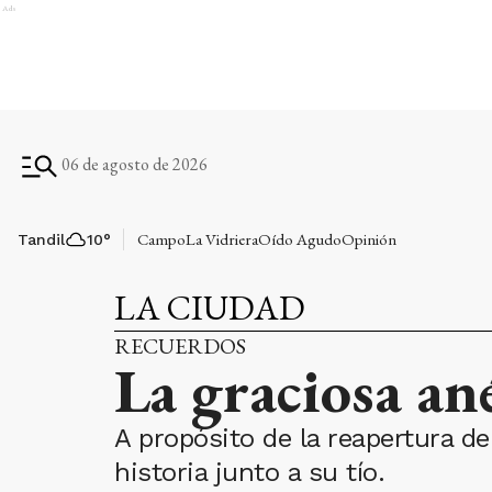
Ads
06 de agosto de 2026
Campo
La Vidriera
Oído Agudo
Opinión
Tandil
10
°
LA CIUDAD
RECUERDOS
La graciosa an
A propósito de la reapertura de
historia junto a su tío.