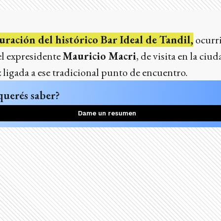
ración del histórico Bar Ideal de Tandil,
ocurri
el expresidente
Mauricio Macri
, de visita en la ciu
 ligada a ese tradicional punto de encuentro.
querés saber?
Dame un resumen