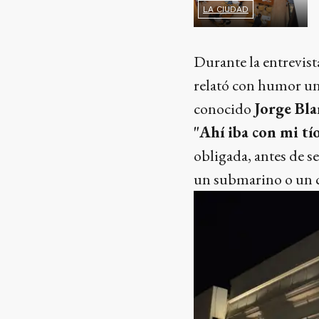
LA CIUDAD
Durante la entrevist
relató con humor una
conocido
Jorge Bla
"Ahí iba con mi tí
obligada, antes de s
un submarino o un ca