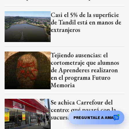
Casi el 5% de la superficie
de Tandil está en manos de
extranjeros
Tejiendo ausencias: el
cortometraje que alumnos
de Aprenderes realizaron
en el programa Futuro
Memoria
Se achica Carrefour del
centro: qué pasará con la
sucursal y los empleados
PREGUNTALE A AMA