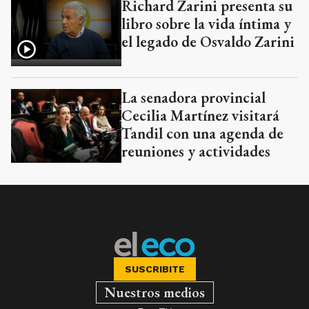
Richard Zarini presenta su
libro sobre la vida íntima y
el legado de Osvaldo Zarini
La senadora provincial
Cecilia Martínez visitará
Tandil con una agenda de
reuniones y actividades
SUSCRIBITE
Nuestros medios