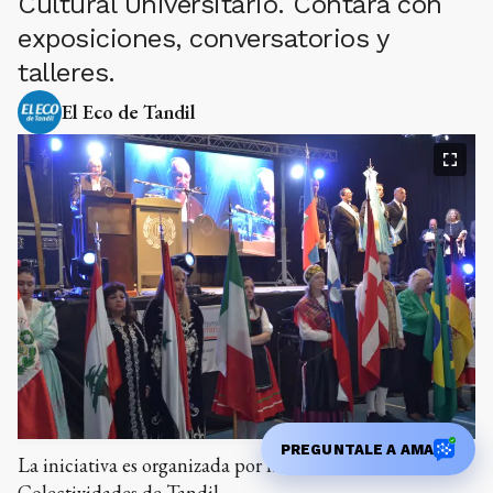
Cultural Universitario. Contará con
exposiciones, conversatorios y
talleres.
El Eco de Tandil
PREGUNTALE A AMA
La iniciativa es organizada por la Unión de
Colectividades de Tandil