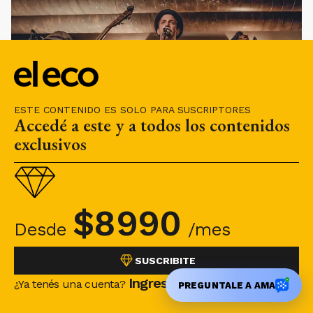
ESTE CONTENIDO ES SOLO PARA SUSCRIPTORES
Accedé a este y a todos los contenidos
exclusivos
$
8990
Cristian “Cuba” Domínguez, Lucas Corsi y Franco
Desde
/mes
Sachetto, los Sin Brothers.
El trío construyó una identidad sólida basada en
SUSCRIBITE
Ingresá
la estética vintage, los instrumentos
¿Ya tenés una cuenta?
PREGUNTALE A AMA
tradicionales y una química musical evidente.