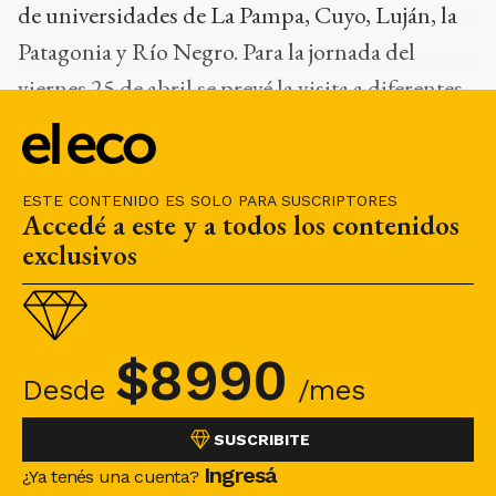
de universidades de La Pampa, Cuyo, Luján, la
Patagonia y Río Negro. Para la jornada del
viernes 25 de abril se prevé la visita a diferentes
puntos de extensión territorial de la Unicen, y
las actividades de cierre del evento.
ESTE CONTENIDO ES SOLO PARA SUSCRIPTORES
Accedé a este y a todos los contenidos
exclusivos
$
8990
Desde
/mes
SUSCRIBITE
Ingresá
¿Ya tenés una cuenta?