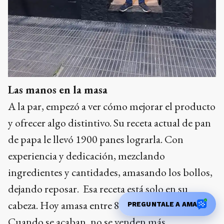
Las manos en la masa
A la par, empezó a ver cómo mejorar el producto
y ofrecer algo distintivo. Su receta actual de pan
de papa le llevó 1900 panes lograrla. Con
experiencia y dedicación, mezclando
ingredientes y cantidades, amasando los bollos,
dejando reposar. Esa receta está solo en su
cabeza. Hoy amasa entre 80 y 120 panes por día.
PREGUNTALE A AMA
Cuando se acaban, no se venden más