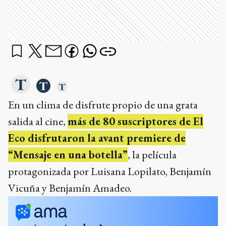
En un clima de disfrute propio de una grata
salida al cine,
más de 80 suscriptores de El
Eco disfrutaron la avant premiere de
“Mensaje en una botella”
, la película
protagonizada por Luisana Lopilato, Benjamín
Vicuña y Benjamín Amadeo.