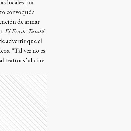
tas locales por
“Yo convoqué a
tención de armar
con
El Eco de Tandil
.
de advertir que el
cos. “Tal vez no es
 teatro; sí al cine