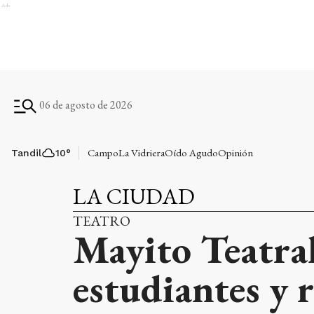
Ads
06 de agosto de 2026
Campo
La Vidriera
Oído Agudo
Opinión
Tandil
10
°
LA CIUDAD
TEATRO
Mayito Teatral
estudiantes y r