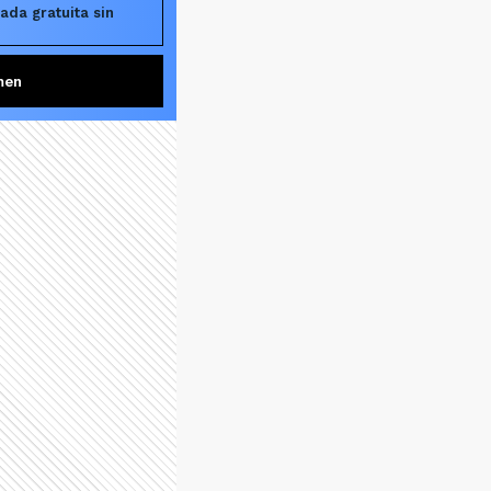
ada gratuita sin
men