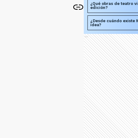
¿Qué obras de teatro vi
edición?
¿Desde cuándo existe M
idea?
Ads