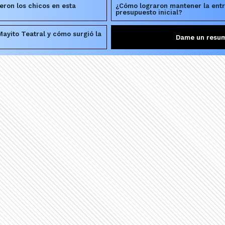
eron los chicos en esta
¿Cómo lograron mantener la entr
presupuesto inicial?
ayito Teatral y cómo surgió la
Dame un resu