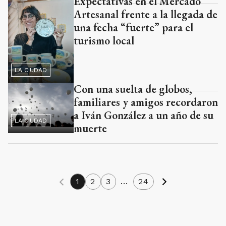
Expectativas en el Mercado
Artesanal frente a la llegada de
una fecha “fuerte” para el
turismo local
LA CIUDAD
Con una suelta de globos,
familiares y amigos recordaron
a Iván González a un año de su
LA CIUDAD
muerte
1
2
3
...
24