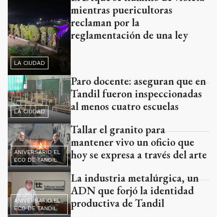
mientras puericultoras
reclaman por la
reglamentación de una ley
LA CIUDAD
Paro docente: aseguran que en
Tandil fueron inspeccionadas
al menos cuatro escuelas
LA CIUDAD
Tallar el granito para
mantener vivo un oficio que
hoy se expresa a través del arte
ANIVERSARIO EL
ECO DE TANDIL
La industria metalúrgica, un
ADN que forjó la identidad
productiva de Tandil
ANIVERSARIO EL
ECO DE TANDIL