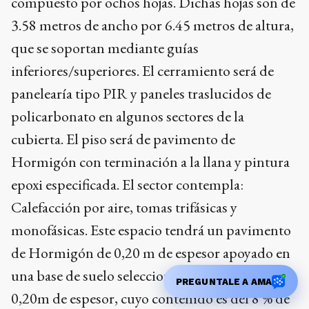
compuesto por ochos hojas. Dichas hojas son de
3.58 metros de ancho por 6.45 metros de altura,
que se soportan mediante guías
inferiores/superiores. El cerramiento será de
panelearía tipo PIR y paneles traslucidos de
policarbonato en algunos sectores de la
cubierta. El piso será de pavimento de
Hormigón con terminación a la llana y pintura
epoxi especificada. El sector contempla:
Calefacción por aire, tomas trifásicas y
monofásicas. Este espacio tendrá un pavimento
de Hormigón de 0,20 m de espesor apoyado en
una base de suelo seleccionado con cemento de
PREGUNTALE A AMA
0,20m de espesor, cuyo contenido es del 8 % de