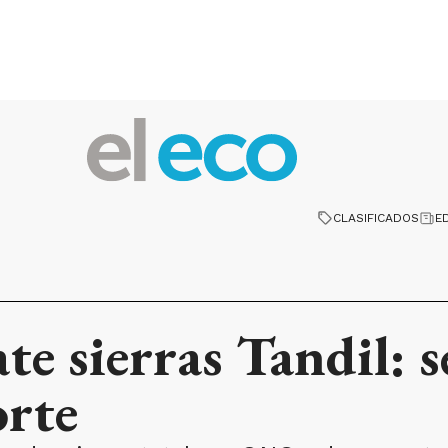
CLASIFICADOS
E
ate sierras Tandil: 
orte