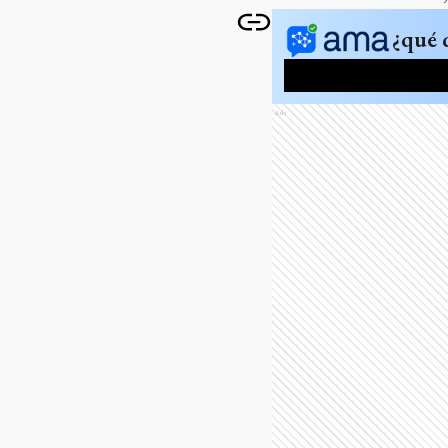
¿qué 
Ads