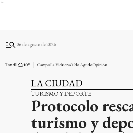
Ads
06 de agosto de 2026
Campo
La Vidriera
Oído Agudo
Opinión
Tandil
10
°
LA CIUDAD
TURISMO Y DEPORTE
Protocolo resc
turismo y dep