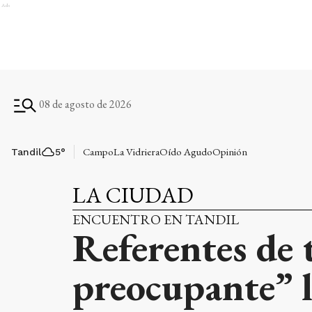
Ads
08 de agosto de 2026
Campo
La Vidriera
Oído Agudo
Opinión
Tandil
5
°
LA CIUDAD
ENCUENTRO EN TANDIL
Referentes de 
preocupante” l