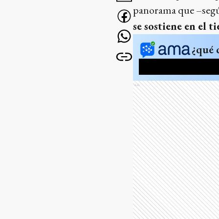
panorama que –segú
se sostiene en el 
¿qué 
Ads