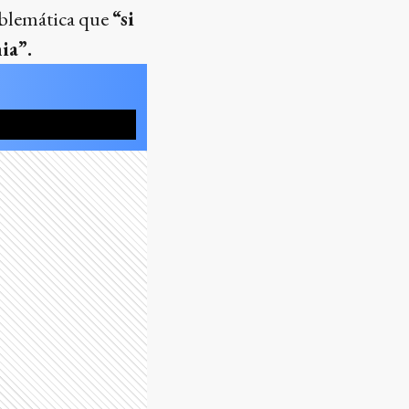
oblemática que
“si
ia”.