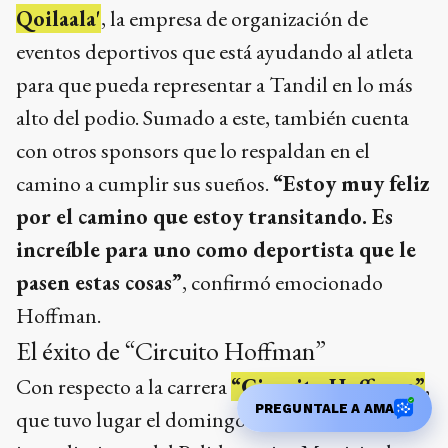
Qoilaala'
, la empresa de organización de
eventos deportivos que está ayudando al atleta
para que pueda representar a Tandil en lo más
alto del podio. Sumado a este, también cuenta
con otros sponsors que lo respaldan en el
camino a cumplir sus sueños.
“Estoy muy feliz
por el camino que estoy transitando. Es
increíble para uno como deportista que le
pasen estas cosas”
, confirmó emocionado
Hoffman.
El éxito de “Circuito Hoffman”
Con respecto a la carrera
“Circuito Hoffman”
,
PREGUNTALE A AMA
que tuvo lugar el domingo 6 de abril en las