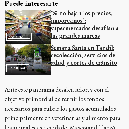
Puede interesarte
"Si no bajan los precios,
importamos":
supermercados desafían a
las grandes marcas
NACIONALES
Semana Santa en Tandil:
recolección, servicios de
salud y cortes de tránsito
LA CIUDAD
Ante este panorama desalentador, y con el
objetivo primordial de reunir los fondos
necesarios para cubrir los gastos acumulados,
principalmente en veterinarias y alimento para
los animales a su cuidado, Mascotandil lanzó