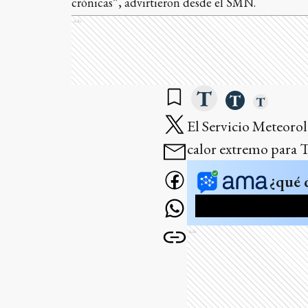
crónicas”, advirtieron desde el SMN.
Ads
El Servicio Meteoro
calor extremo para T
¿qué 
Ads