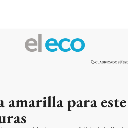
CLASIFICADOS
E
a amarilla para est
uras