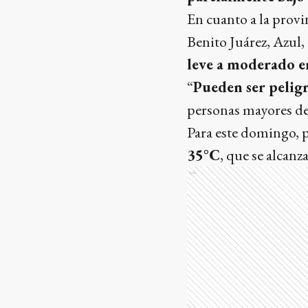
En cuanto a la provin
Benito Juárez, Azul,
leve a moderado en
“
Pueden ser pelig
personas mayores de
Para este domingo, 
35°C
, que se alcanz
Ads