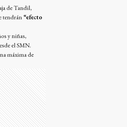
aja de Tandil,
e tendrán
“efecto
os y niñas,
desde el SMN.
una máxima de