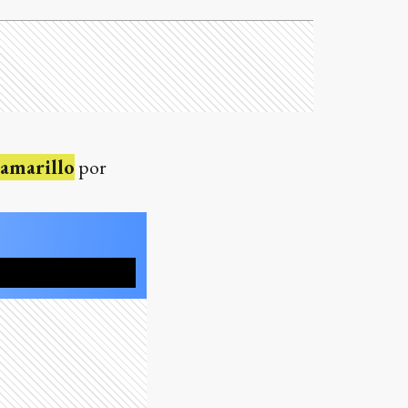
 amarillo
por