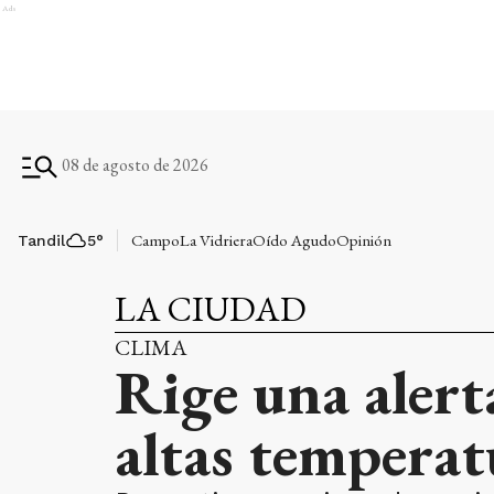
Ads
08 de agosto de 2026
Campo
La Vidriera
Oído Agudo
Opinión
Tandil
5
°
LA CIUDAD
CLIMA
Rige una alert
altas temperat