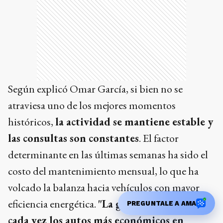
Según explicó Omar García, si bien no se
atraviesa uno de los mejores momentos
históricos,
la actividad se mantiene estable y
las consultas son constantes
. El factor
determinante en las últimas semanas ha sido el
costo del mantenimiento mensual, lo que ha
volcado la balanza hacia vehículos con mayor
eficiencia energética.
"La gente está buscando
PREGUNTALE A AMA
cada vez los autos más económicos en