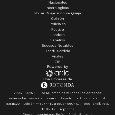
Nacionales
Necrológicas
No se Queje si no se Queja
Opinión
Policiales
Política
Random
Sepelios
Sucesos Notables
Tandil Perdida
Virales
ZIP
Una Empresa de
2008 - 2025 | El Eco Multimedios © Todos los derechos
reservados.· www.eleco.com.ar · Registro de Prop. Intelectual:
82511620. · Edición Nº
6977
· H. Yrigoyen 560 · C.P. 7000 Tandil, Pcia.
de Bs. As. - Argentina
Director propietario: Rogelio Adrián Rotonda