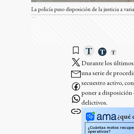
La policía puso disposición de la justicia a vari
Ads
Durante los últimos 
una serie de proced
secuestro activo, co
poner a disposición d
delictivos.
¿qué 
¿Cuántas motos recuper
operativos?