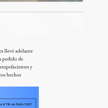
es llevó adelante
n pedido de
estupefacientes y
ntos hechos
la KTM en Ruta 226?