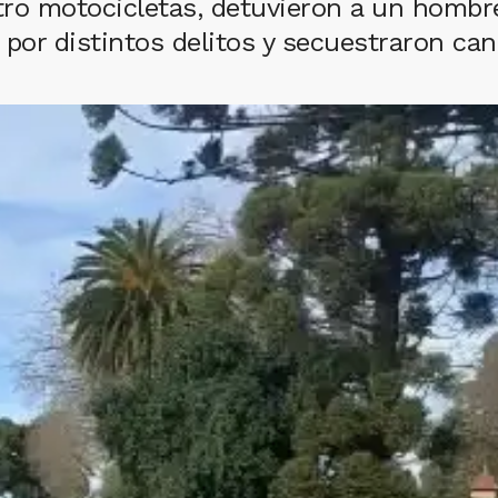
ro motocicletas, detuvieron a un hombre 
 por distintos delitos y secuestraron can