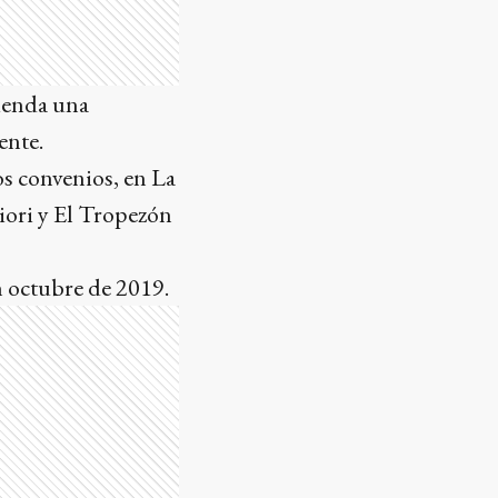
vienda una
ente.
os convenios, en La
iori y El Tropezón
n octubre de 2019.