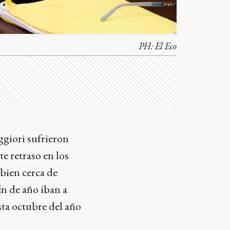
PH:
El Eco
ggiori sufrieron
e retraso en los
 bien cerca de
n de año iban a
sta octubre del año