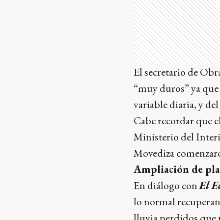
El secretario de Ob
“muy duros” ya que 
variable diaria, y de
Cabe recordar que el
Ministerio del Inter
Movediza comenzaron
Ampliación de pla
En diálogo con
El E
lo normal recuperand
lluvia perdidos que 