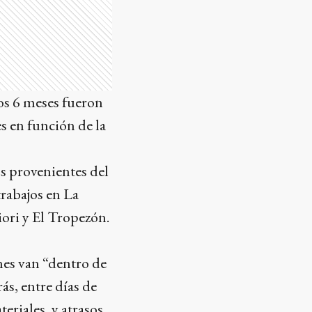
os 6 meses fueron
s en función de la
os provenientes del
trabajos en La
ori y El Tropezón.
es van “dentro de
ás, entre días de
eriales, y atrasos