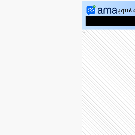
¿qué 
Ads