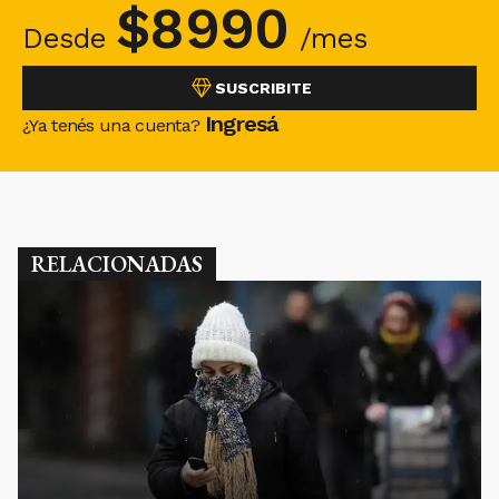
$
8990
Desde
/mes
SUSCRIBITE
Ingresá
¿Ya tenés una cuenta?
RELACIONADAS