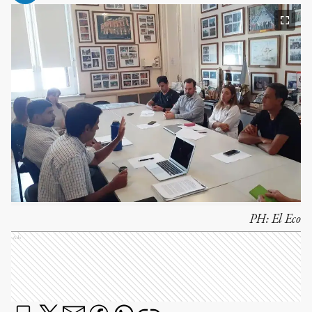
PH:
El Eco
Ads