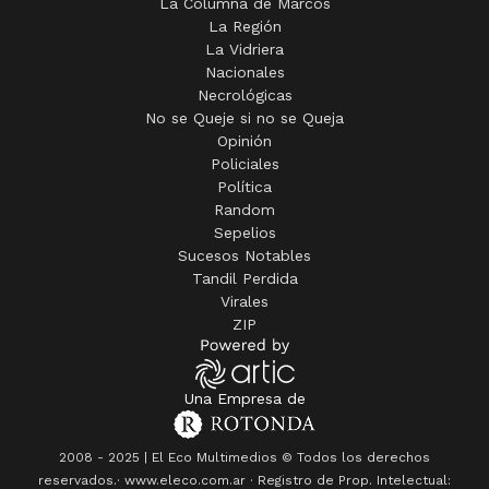
La Columna de Marcos
La Región
La Vidriera
Nacionales
Necrológicas
No se Queje si no se Queja
Opinión
Policiales
Política
Random
Sepelios
Sucesos Notables
Tandil Perdida
Virales
ZIP
Una Empresa de
2008 - 2025 | El Eco Multimedios © Todos los derechos
reservados.· www.eleco.com.ar · Registro de Prop. Intelectual: