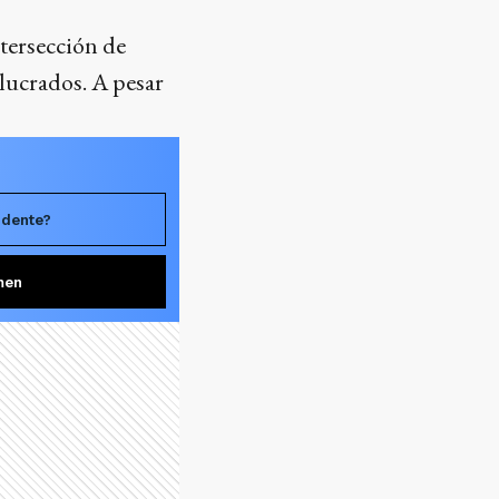
ntersección de
lucrados. A pesar
idente?
men