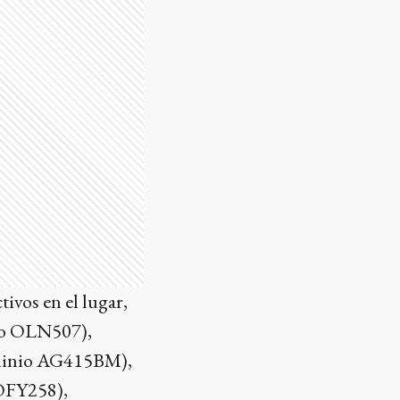
ivos en el lugar,
o OLN507),
inio AG415BM),
OFY258),