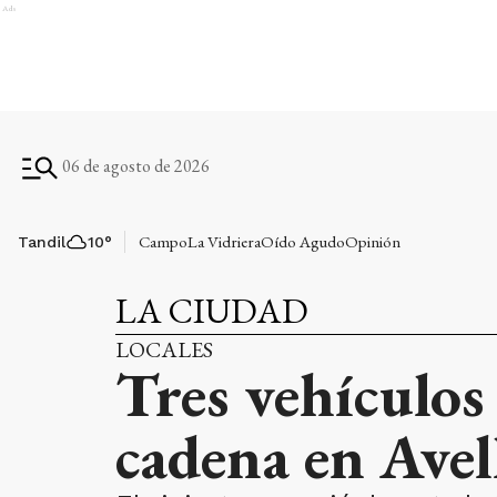
Ads
06 de agosto de 2026
Campo
La Vidriera
Oído Agudo
Opinión
Tandil
10
°
LA CIUDAD
LOCALES
Tres vehículo
cadena en Avel