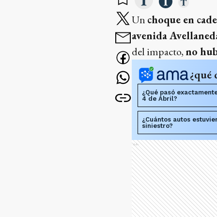
Un
choque en cad
avenida Avellaneda
del impacto,
no hub
¿qué 
¿Qué pasó exactamente
4 de Abril?
¿Cuántos autos estuvie
siniestro?
Ads