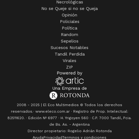
Necrológicas
No se Queje si no se Queja
Opinión
Policiales
Política
Random
Sepelios
Sucesos Notables
Tandil Perdida
Virales
ZIP
Una Empresa de
2008 - 2025 | El Eco Multimedios © Todos los derechos
reservados.· www.eleco.com.ar · Registro de Prop. Intelectual:
82511620. · Edición Nº
6977
· H. Yrigoyen 560 · C.P. 7000 Tandil, Pcia.
de Bs. As. - Argentina
Director propietario: Rogelio Adrián Rotonda
Ayuda
Privacidad
Terminos y condiciones