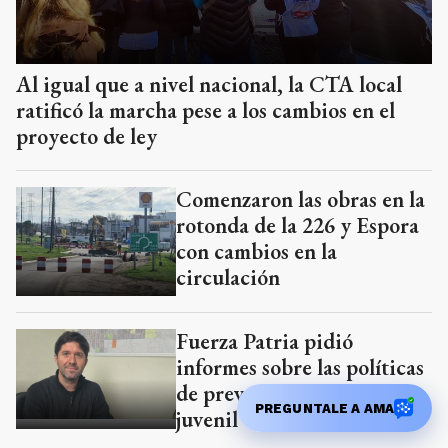
Comenzaron las obras en la
rotonda de la 226 y Espora
con cambios en la
circulación
Fuerza Patria pidió
informes sobre las políticas
de prevención del delito
juvenil en Tandil
Cagnoli advirtió sobre una
falsa búsqueda laboral que
solicita dinero a los
PREGUNTALE A AMA
postulantes