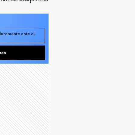
duramente ante el
men