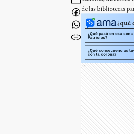
de las bibliotecas pa
¿qué 
¿Qué pasó en esa cena 
Patricios?
¿Qué consecuencias tuv
con la corona?
Ads