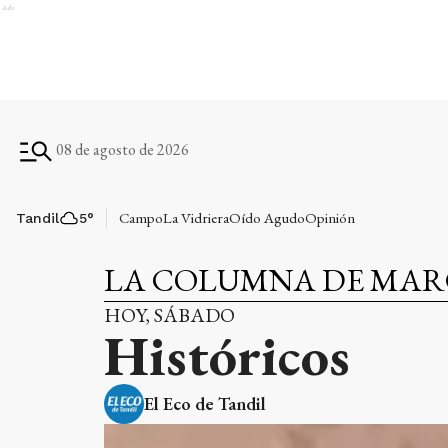
Ads
08 de agosto de 2026
Campo
La Vidriera
Oído Agudo
Opinión
Tandil
5
°
LA COLUMNA DE MAR
HOY, SÁBADO
Históricos
El Eco de Tandil