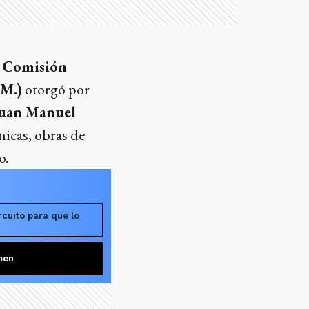
a
Comisión
.M.)
otorgó por
Juan Manuel
nicas, obras de
o.
rcuito para que lo
men