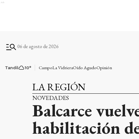
Ads
06 de agosto de 2026
Campo
La Vidriera
Oído Agudo
Opinión
Tandil
10
°
LA REGIÓN
NOVEDADES
Balcarce vuelve
habilitación 