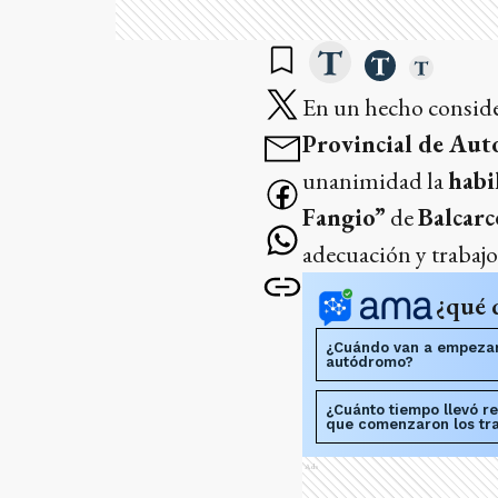
En un hecho consider
Provincial de Aut
unanimidad la
habi
Fangio”
de
Balcarc
adecuación y trabajo
¿qué 
¿Cuándo van a empezar 
autódromo?
¿Cuánto tiempo llevó r
que comenzaron los tr
Ads