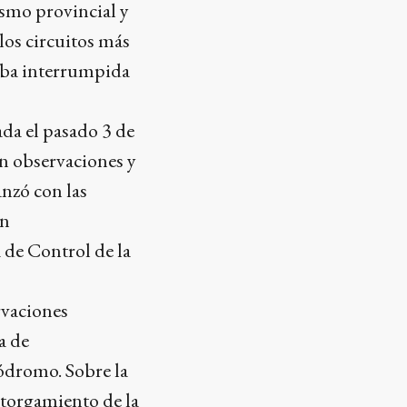
ismo provincial y
los circuitos más
raba interrumpida
ada el pasado 3 de
on observaciones y
nzó con las
ón
 de Control de la
rvaciones
a de
tódromo. Sobre la
torgamiento de la