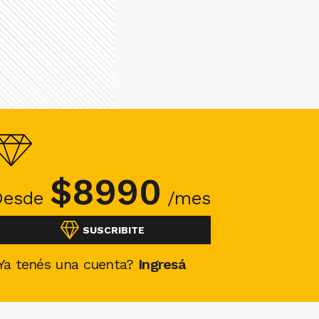
$
8990
Desde
/mes
SUSCRIBITE
Ya tenés una cuenta?
Ingresá