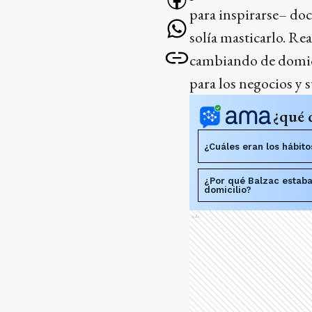
para inspirarse– doc
solía masticarlo. Re
cambiando de domici
para los negocios y 
¿qué 
¿Cuáles eran los hábito
¿Por qué Balzac estab
domicilio?
Ads