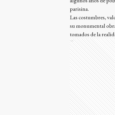
algunos años de pobr
parisina.
Las costumbres, valo
su monumental obra 
tomados de la realid
Ads