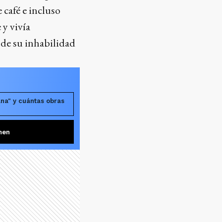
 café e incluso
 y vivía
de su inhabilidad
na" y cuántas obras
men