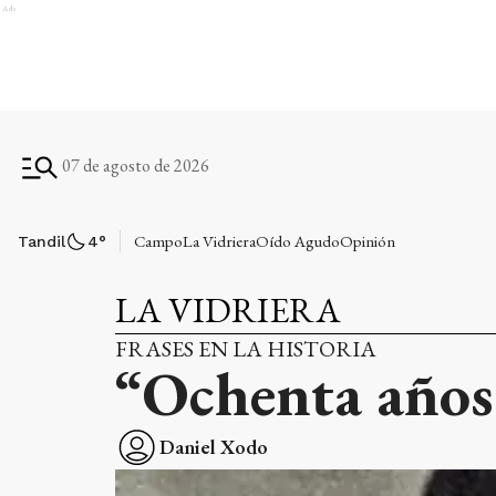
Ads
07 de agosto de 2026
Campo
La Vidriera
Oído Agudo
Opinión
Tandil
4
°
LA VIDRIERA
FRASES EN LA HISTORIA
“Ochenta años ¿
Daniel Xodo