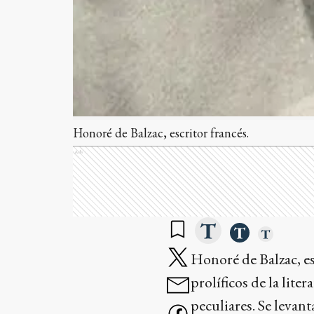
Honoré de Balzac, escritor francés.
Ads
Honoré de Balzac, es
prolíficos de la lite
peculiares. Se levan