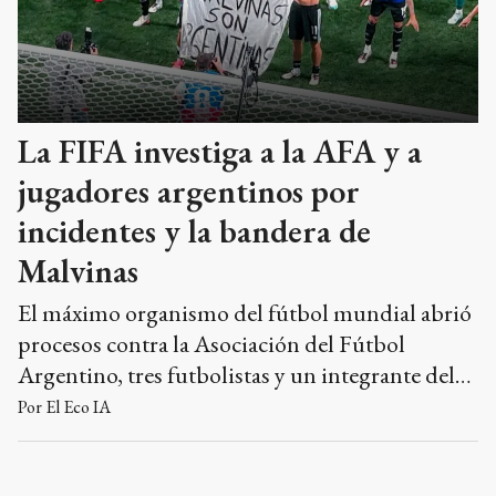
La FIFA investiga a la AFA y a
jugadores argentinos por
incidentes y la bandera de
Malvinas
El máximo organismo del fútbol mundial abrió
procesos contra la Asociación del Fútbol
Argentino, tres futbolistas y un integrante del
cuerpo técnico por diversos hechos ocurridos
Por
El Eco IA
durante el Mundial.