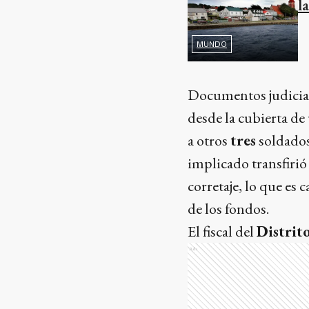
l
MUNDO
Documentos judicial
desde la cubierta de
a otros
tres
soldados,
implicado transfirió
corretaje, lo que es 
de los fondos.
El fiscal del
Distrit
Ads