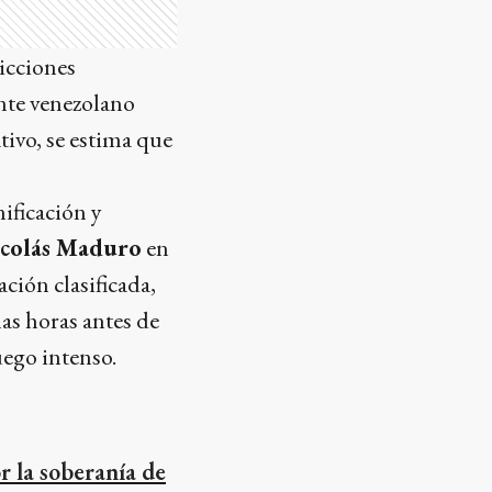
dicciones
ente venezolano
tivo, se estima que
nificación y
colás Maduro
en
ción clasificada,
nas horas antes de
uego intenso.
r la soberanía de