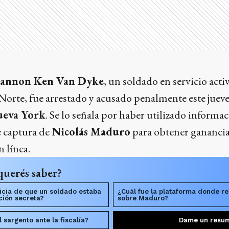
annon Ken Van Dyke
, un soldado en servicio acti
Norte, fue arrestado y acusado penalmente este jueves 
ueva York
. Se lo señala por haber utilizado informa
e captura de
Nicolás Maduro
para obtener gananci
 línea.
querés saber?
ticia de que un soldado estaba
¿Cuál fue la plataforma donde re
ción secreta?
sobre Maduro?
 sargento ante la fiscalía?
Dame un resu