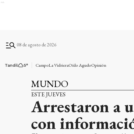
Ads
08 de agosto de 2026
Campo
La Vidriera
Oído Agudo
Opinión
Tandil
5
°
MUNDO
ESTE JUEVES
Arrestaron a 
con informaci