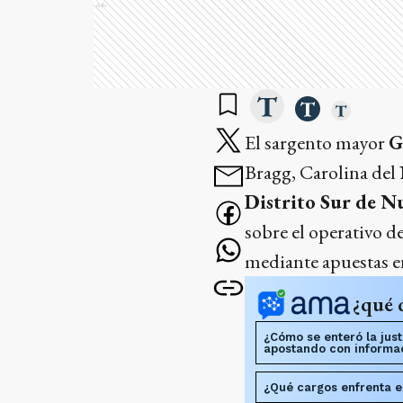
Ads
El sargento mayor
G
Bragg, Carolina del 
Distrito Sur de N
sobre el operativo d
mediante apuestas en
¿qué 
¿Cómo se enteró la jus
apostando con informa
¿Qué cargos enfrenta el