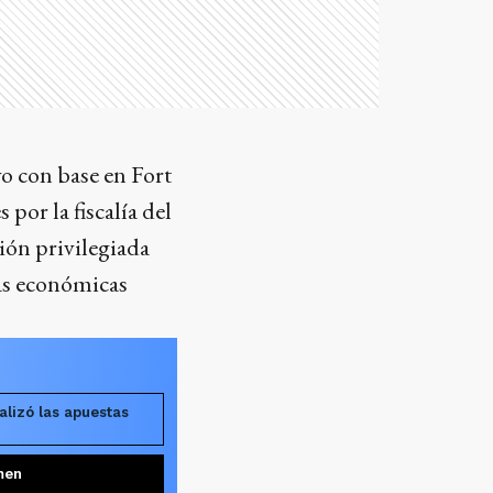
vo con base en Fort
por la fiscalía del
ción privilegiada
as económicas
alizó las apuestas
men