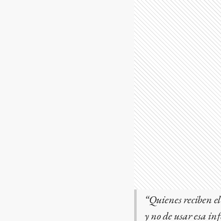
“Quienes reciben el 
y no de usar esa i