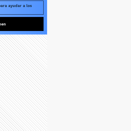
ara ayudar a los
men