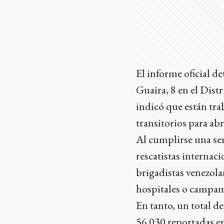
El informe oficial d
Guaira, 8 en el Dist
indicó que están tra
transitorios para ab
Al cumplirse una sem
rescatistas internac
brigadistas venezola
hospitales o campa
En tanto, un total d
56.030 reportadas e