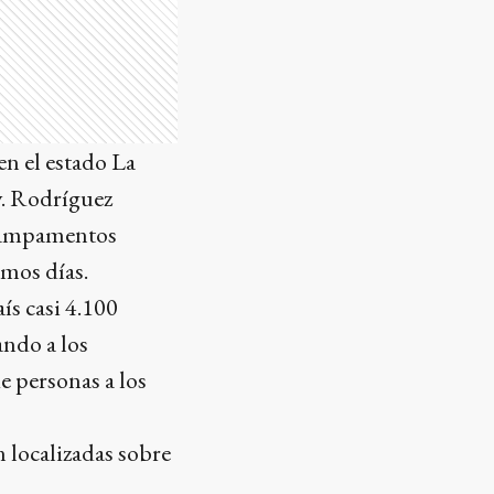
en el estado La
y. Rodríguez
s campamentos
imos días.
ís casi 4.100
ando a los
e personas a los
n localizadas sobre