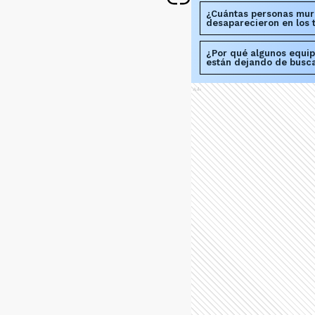
¿Cuántas personas mur
desaparecieron en los 
¿Por qué algunos equip
están dejando de busc
Ads