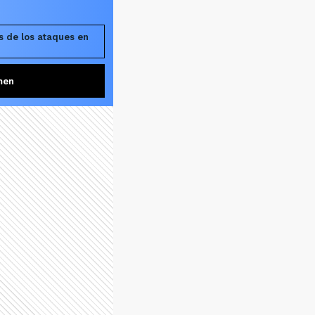
s de los ataques en
men