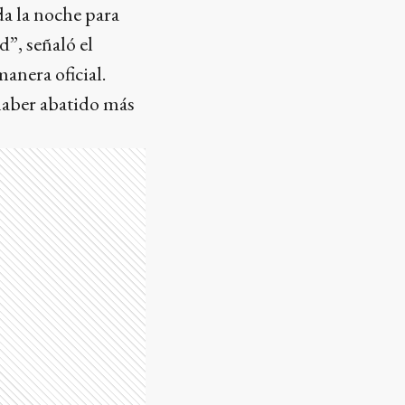
da la noche para
”, señaló el
anera oficial.
haber abatido más