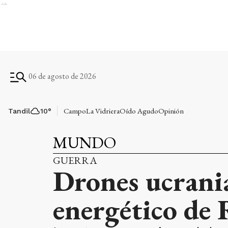
Ads
06 de agosto de 2026
Campo
La Vidriera
Oído Agudo
Opinión
Tandil
10
°
MUNDO
GUERRA
Drones ucrani
energético de 