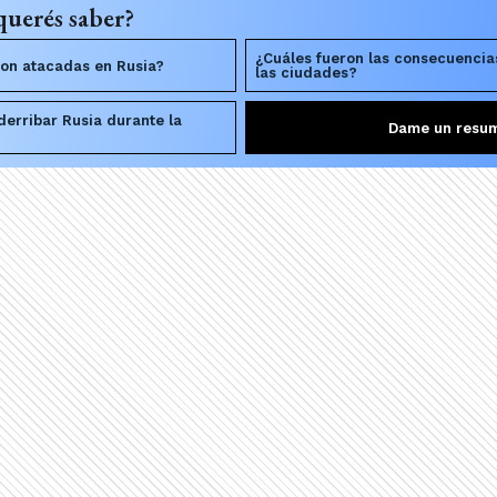
querés saber?
¿Cuáles fueron las consecuencia
ron atacadas en Rusia?
las ciudades?
derribar Rusia durante la
Dame un resu