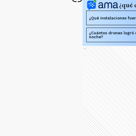
¿qué 
¿Qué instalaciones fue
¿Cuántos drones logró 
noche?
Ads