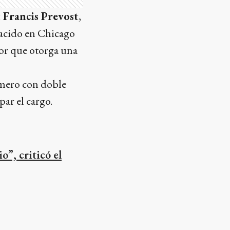
 Francis Prevost
,
acido en Chicago
tor que otorga una
imero con doble
ar el cargo.
”, criticó el