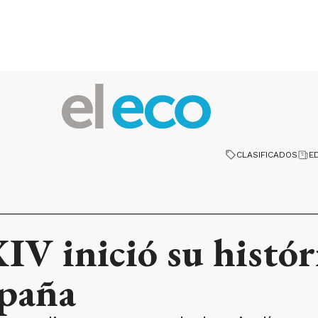
CLASIFICADOS
E
IV inició su históri
spaña