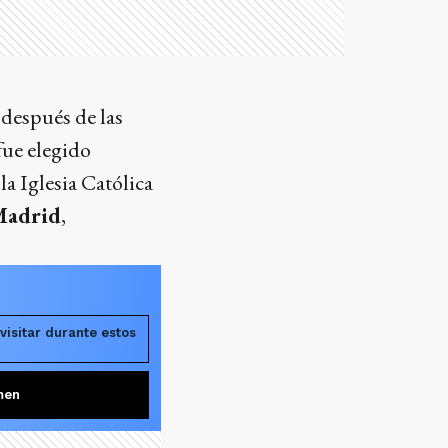
 después de las
fue elegido
e la Iglesia Católica
Madrid
,
visitar durante estos
men