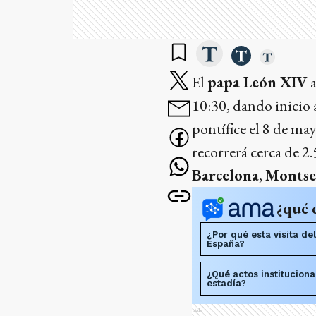
El
papa León XIV
a
10:30, dando inicio
pontífice el 8 de ma
recorrerá cerca de 2.
Barcelona
,
Montse
¿qué 
¿Por qué esta visita de
España?
¿Qué actos instituciona
estadía?
Ads