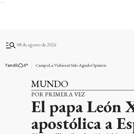
Ads
08 de agosto de 2026
Campo
La Vidriera
Oído Agudo
Opinión
Tandil
5
°
MUNDO
POR PRIMERA VEZ
El papa León X
apostólica a E