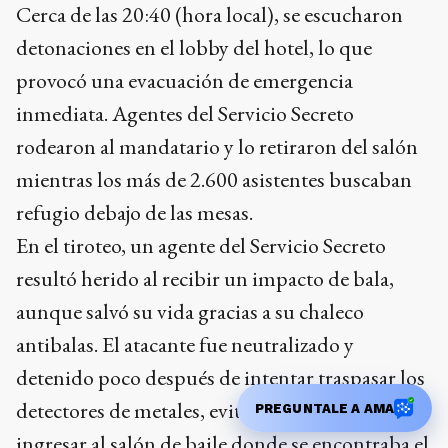
Cerca de las 20:40 (hora local), se escucharon
detonaciones en el lobby del hotel, lo que
provocó una evacuación de emergencia
inmediata. Agentes del Servicio Secreto
rodearon al mandatario y lo retiraron del salón
mientras los más de 2.600 asistentes buscaban
refugio debajo de las mesas.
En el tiroteo, un agente del Servicio Secreto
resultó herido al recibir un impacto de bala,
aunque salvó su vida gracias a su chaleco
antibalas. El atacante fue neutralizado y
detenido poco después de intentar traspasar los
detectores de metales, evitando que lograra
PREGUNTALE A AMA
ingresar al salón de baile donde se encontraba el