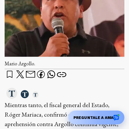
Mario Argollo.
Mientras tanto, el fiscal general del Estado,
Róger Mariaca, confirmó que la orden de
PREGUNTALE A AMA
aprehensión contra Argollo continúa vigente,